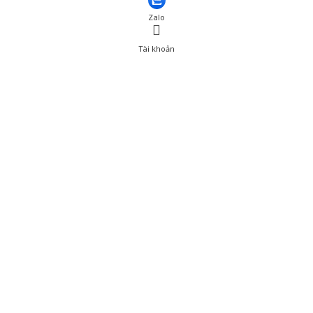
Zalo
Tài khoản
0
Tài khoản