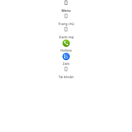
Menu
Trang chủ
Danh mục
Giá: 288,000 đ
Hotline
Thêm vào giỏ hàng
Zalo
Tài khoản