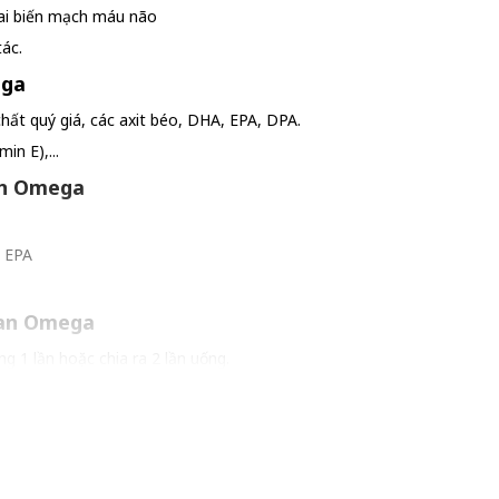
tai biến mạch máu não
tác.
ega
ất quý giá, các axit béo, DHA, EPA, DPA.
in E),...
an Omega
, EPA
kan Omega
g 1 lần hoặc chia ra 2 lần uống.
trước khi dùng.