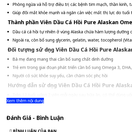
Phòng ngừa và hỗ trợ điều trị các bệnh tim mạch, thần kinh, 
Giúp đôi mắt khỏe mạnh và ngăn cản việc mất thị lực do tuổi 
Thành phần Viên Dầu Cá Hồi Pure Alaskan Om
Dầu cá cá hồi tự nhiên ở vùng Alaska chứa hàm lượng dưỡng ch
Ngoài ra, còn bổ sung glycerin, gelatin, water, tocopherol (Vitam
Đối tượng sử dụng Viên Dầu Cá Hồi Pure Alask
Bà mẹ đang mang thai cần bổ sung chất dinh dưỡng
Trẻ em trong giai đoạn phát triển cần bổ sung Omega 3, DHA
Người có sức khỏe suy yếu, cần chăm sóc phục hồi
Hướng dẫn sử dụng Viên Dầu Cá Hồi Pure Alas
Trên 12 tuổi: uống 2 viên mỗi ngày sau bữa ăn, có thể dùng uốn
Xem thêm nội dung
Trẻ em dưới 12 tuổi: Uống 1 viên vào sau bữa ăn mỗi ngày.
Trẻ nhỏ và phụ nữ đang mang thai nên hỏi kỹ ý kiến của bác sỹ 
Đánh Giá - Bình Luận
BÌNH LUẬN CỦA BẠN