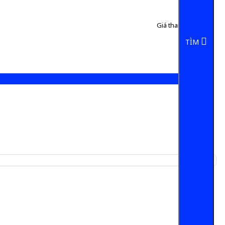
Giá tham khảo:
50 đ
5 đ/Chai
TÌM