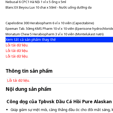
Nebusal 6 CPC1 Hà Nội 1 vỉ x 5 ống x 5ml
Blanc EX Beyou Lux 10 chai x 50ml - Nước uống dưỡng da
Capelodine 300 Herabiopharm 6 vỉ x 10 viên (Capecitabine)
Epeman Tab. 50mg KMS Pharm 10 vỉ x 10 viên (Eperisone hydrochlorid
Monatum Chew 5 Herabiopharm 3 vỉ x 10 viên (Montelukast natri)
Xem tất cả sản phẩm thay thế
Lỗi tải dữ liệu.
Lỗi tải dữ liệu.
Lỗi tải dữ liệu.
Thông tin sản phẩm
Lỗi tải dữ liệu.
Nội dung sản phẩm
Công dụng của Tpbvsk Dầu Cá Hồi Pure Alaska
Giúp giảm sự mệt mỏi, căng thẳng đầu óc cho đôi mắt sáng,