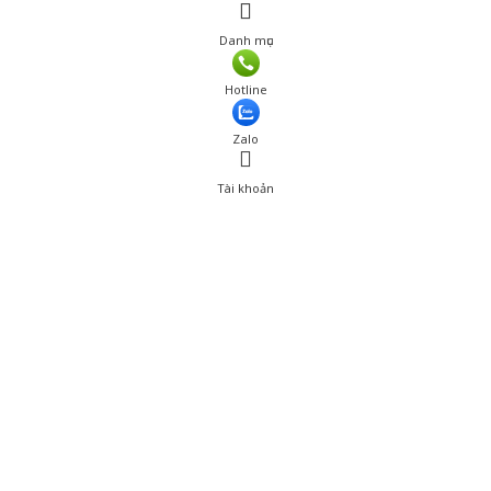
Danh mục
Giá: 15,001 đ
Hotline
Thêm vào giỏ hàng
Zalo
Tài khoản
0
Tài khoản