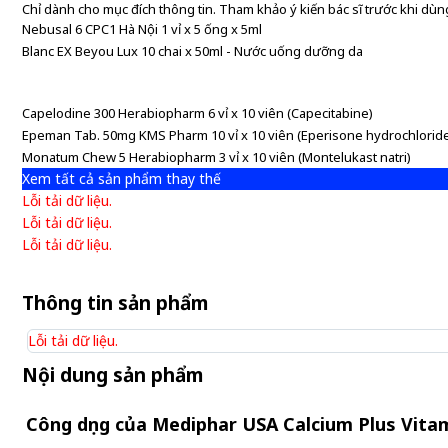
Chỉ dành cho mục đích thông tin. Tham khảo ý kiến bác sĩ trước khi dùng
Nebusal 6 CPC1 Hà Nội 1 vỉ x 5 ống x 5ml
Blanc EX Beyou Lux 10 chai x 50ml - Nước uống dưỡng da
Capelodine 300 Herabiopharm 6 vỉ x 10 viên (Capecitabine)
Epeman Tab. 50mg KMS Pharm 10 vỉ x 10 viên (Eperisone hydrochlorid
Monatum Chew 5 Herabiopharm 3 vỉ x 10 viên (Montelukast natri)
Xem tất cả sản phẩm thay thế
Lỗi tải dữ liệu.
Lỗi tải dữ liệu.
Lỗi tải dữ liệu.
Thông tin sản phẩm
Lỗi tải dữ liệu.
Nội dung sản phẩm
Công dụng của Mediphar USA Calcium Plus Vitam