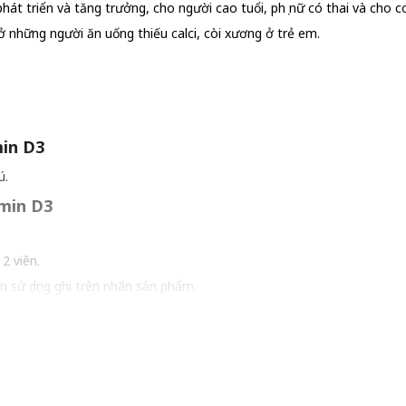
hát triển và tăng trưởng, cho người cao tuổi, phụ nữ có thai và cho c
 những người ăn uống thiếu calci, còi xương ở trẻ em.
min D3
ú.
amin D3
2 viên.
ạn sử dụng ghi trên nhãn sản phẩm.