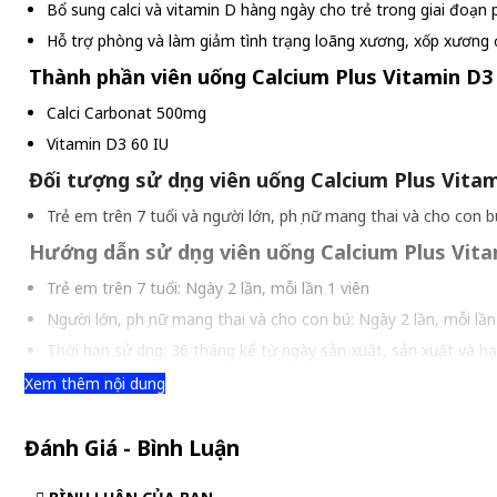
Bổ sung calci và vitamin D hàng ngày cho trẻ trong giai đoạn p
Hỗ trợ phòng và làm giảm tình trạng loãng xương, xốp xương ở
Thành phần viên uống Calcium Plus Vitamin D3
Calci Carbonat 500mg
Vitamin D3 60 IU
Đối tượng sử dụng viên uống Calcium Plus Vita
Trẻ em trên 7 tuổi và người lớn, phụ nữ mang thai và cho con b
Hướng dẫn sử dụng viên uống Calcium Plus Vit
Trẻ em trên 7 tuổi: Ngày 2 lần, mỗi lần 1 viên
Người lớn, phụ nữ mang thai và cho con bú: Ngày 2 lần, mỗi lần 
Thời hạn sử dụng: 36 tháng kể từ ngày sản xuất, sản xuất và h
Xem thêm nội dung
Đánh Giá - Bình Luận