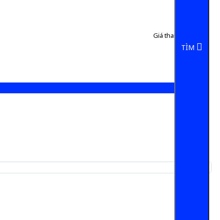
Giá tham khảo:
50 đ
5 đ/Chai
TÌM