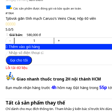
Các sản phẩm được đóng gói và bảo quản an toàn.
#1964
Tpbvsk giãn tĩnh mạch Caruso’s Veins Clear, Hộp 60 viên
5.0/5
Giá bán:
580,000 đ
-
+
Thêm vào giỏ hàng
Gọi cho tôi
Lỗi tải dữ liệu.
Giao nhanh thuốc trong 2H nội thành HCM
4h
55p
Bạn muốn nhận hàng trước
hôm nay. Đặt hàng trong
tớ
Tất cả sản phẩm thay thế
Chỉ dành cho mục đích thông tin. Tham khảo ý kiến bác sĩ trước khi dùng