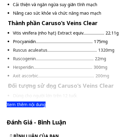
Cải thiện và ngăn ngừa suy giãn tĩnh mạch
Nâng cao sức khỏe và chức năng mao mạch
Thành phần Caruso’s Veins Clear
Vitis vinifera (nho hạt) Extract equiv....................... 22.11g
Procyanidin.............................................................. 175mg
Ruscus aculeatus...................................................... 1320mg
Ruscogenin............................................................... 22mg
Hesperidin................................................................ 300mg
Axit ascorbic............................................................. 200mg
Đối tượng sử dụng Caruso’s Veins Clear
Dùng cho người lớn trên 12 tuổi.
Những người muốn cải thiện tuần hoàn máu lưu thông đến ta
Xem thêm nội dung
Người đang điều trị bệnh suy giãn tĩnh mạch
Đánh Giá - Bình Luận
Những người muốn cải thiện chức năng và sức khỏe các mao
Những người có dây thần kinh hình mạng nhện hoặc vằn gây 
BÌNH LUẬN CỦA BẠN