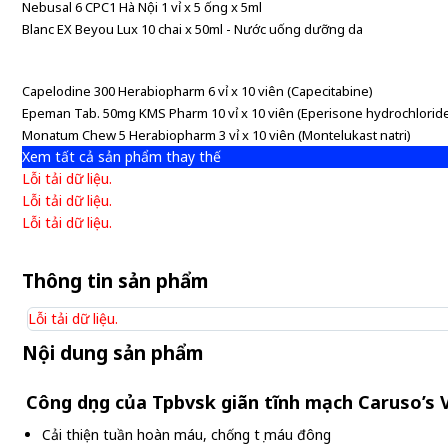
Nebusal 6 CPC1 Hà Nội 1 vỉ x 5 ống x 5ml
Blanc EX Beyou Lux 10 chai x 50ml - Nước uống dưỡng da
Capelodine 300 Herabiopharm 6 vỉ x 10 viên (Capecitabine)
Epeman Tab. 50mg KMS Pharm 10 vỉ x 10 viên (Eperisone hydrochlorid
Monatum Chew 5 Herabiopharm 3 vỉ x 10 viên (Montelukast natri)
Xem tất cả sản phẩm thay thế
Lỗi tải dữ liệu.
Lỗi tải dữ liệu.
Lỗi tải dữ liệu.
Thông tin sản phẩm
Lỗi tải dữ liệu.
Nội dung sản phẩm
Công dụng của Tpbvsk giãn tĩnh mạch Caruso’s V
Cải thiện tuần hoàn máu, chống tụ máu đông