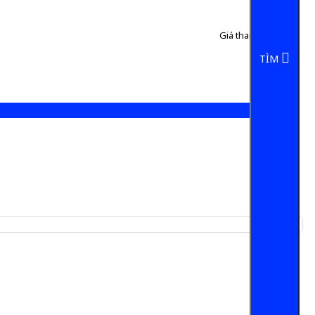
Giá tham khảo:
50 đ
5 đ/Chai
TÌM