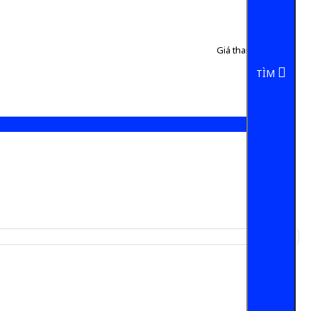
Giá tham khảo:
50 đ
5 đ/Chai
TÌM