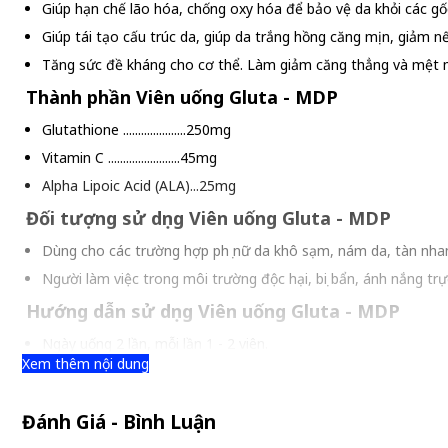
Giúp hạn chế lão hóa, chống oxy hóa để bảo vệ da khỏi các gốc
Giúp tái tạo cấu trúc da, giúp da trắng hồng căng mịn, giảm 
Tăng sức đề kháng cho cơ thể. Làm giảm căng thẳng và mệt 
Thành phần Viên uống Gluta - MDP
Glutathione .....................250mg
Vitamin C ........................45mg
Alpha Lipoic Acid (ALA)...25mg
Đối tượng sử dụng Viên uống Gluta - MDP
Dùng cho các trường hợp phụ nữ da khô sạm, nám da, tàn nhan
Người làm việc trong môi trường độc hại, bụi bẩn, ánh nắng trực
Hướng dẫn sử dụng Viên uống Gluta - MDP
Ngày uống 2 lần, mỗi lần 1 - 2 viên.
Xem thêm nội dung
Đánh Giá - Bình Luận