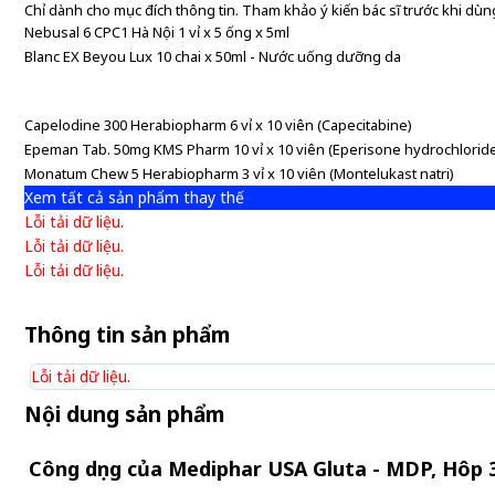
Chỉ dành cho mục đích thông tin. Tham khảo ý kiến bác sĩ trước khi dùng
Nebusal 6 CPC1 Hà Nội 1 vỉ x 5 ống x 5ml
Blanc EX Beyou Lux 10 chai x 50ml - Nước uống dưỡng da
Capelodine 300 Herabiopharm 6 vỉ x 10 viên (Capecitabine)
Epeman Tab. 50mg KMS Pharm 10 vỉ x 10 viên (Eperisone hydrochlorid
Monatum Chew 5 Herabiopharm 3 vỉ x 10 viên (Montelukast natri)
Xem tất cả sản phẩm thay thế
Lỗi tải dữ liệu.
Lỗi tải dữ liệu.
Lỗi tải dữ liệu.
Thông tin sản phẩm
Lỗi tải dữ liệu.
Nội dung sản phẩm
Công dụng của Mediphar USA Gluta - MDP, Hôp 3