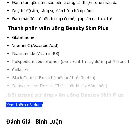
Đánh tan gốc nám sâu bên trong, cải thiện tone màu da
Duy trì độ ẩm, tăng sự đàn hồi, chống nắng
Đào thải độc tố bên trong có thể, giúp làn da tươi trẻ
Thành phần viên uống Beauty Skin Plus
Glutathione
Vitamin C (Ascorbic Acid)
Niacinamide (Vitamin B3)
Polypodium Leucotomos (chiết xuất từ cây dương xỉ ở Trung 
Collagen
Black Cohosh Extract (chiết xuất rễ rắn đen)
Damiana Leaf Extract (Chiết xuất lá cây đông hầu)
Đối tượng sử dụng viên uống Beauty Skin Plus
Người từ 18 tuổi trở lên
Xem thêm nội dung
Người có làn da sạm nắng, nám, tàn nhang
Đánh Giá - Bình Luận
Người muốn duy trì làn da tươi trẻ