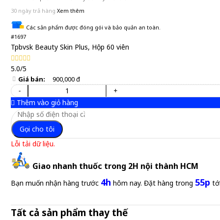
30 ngày trả hàng
Xem thêm
Các sản phẩm được đóng gói và bảo quản an toàn.
#1697
Tpbvsk Beauty Skin Plus, Hộp 60 viên
5.0/5
Giá bán:
900,000 đ
-
+
Thêm vào giỏ hàng
Gọi cho tôi
Lỗi tải dữ liệu.
Giao nhanh thuốc trong 2H nội thành HCM
4h
55p
Bạn muốn nhận hàng trước
hôm nay. Đặt hàng trong
tớ
Tất cả sản phẩm thay thế