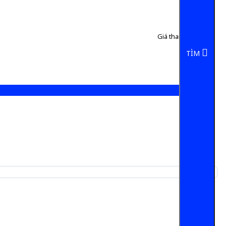
Giá tham khảo:
50 đ
5 đ/Chai
TÌM