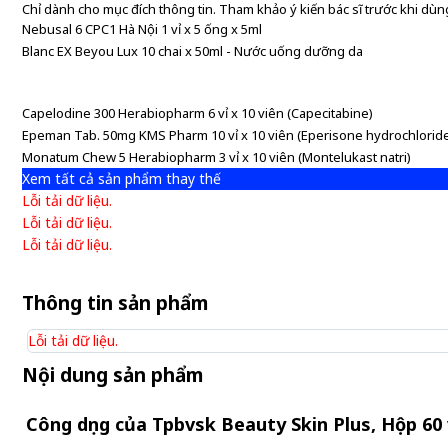
Chỉ dành cho mục đích thông tin. Tham khảo ý kiến bác sĩ trước khi dùng
Nebusal 6 CPC1 Hà Nội 1 vỉ x 5 ống x 5ml
Blanc EX Beyou Lux 10 chai x 50ml - Nước uống dưỡng da
Capelodine 300 Herabiopharm 6 vỉ x 10 viên (Capecitabine)
Epeman Tab. 50mg KMS Pharm 10 vỉ x 10 viên (Eperisone hydrochlorid
Monatum Chew 5 Herabiopharm 3 vỉ x 10 viên (Montelukast natri)
Xem tất cả sản phẩm thay thế
Lỗi tải dữ liệu.
Lỗi tải dữ liệu.
Lỗi tải dữ liệu.
Thông tin sản phẩm
Lỗi tải dữ liệu.
Nội dung sản phẩm
Công dụng của Tpbvsk Beauty Skin Plus, Hộp 60 