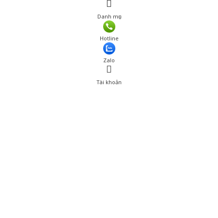
Danh mục
Giá: 399,000 đ
Hotline
Thêm vào giỏ hàng
Zalo
Tài khoản
0
Tài khoản