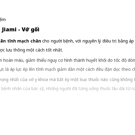
iểm
 Jiami - Vớ gối
iãn tĩnh mạch chân
cho người bệnh, với nguyên lý điều trị bằng áp
ợc lưu thông một cách tốt nhất.
uần hoàn máu, giảm thiểu nguy cơ hình thành huyết khối do tốc độ d
 lực là áp lực ép lên tĩnh mạch giảm dần một cách đều đặn dọc theo ch
 trọng nhất của vớ y khoa mà bất kỳ một loại thuốc nào cũng không t
ới bệnh nhân của bác sỹ, những người đã từng uống thuốc lâu dài từ
p giấy chứng nhận đạt tiêu chuẩn chất lượng.
ép các van tĩnh mạch ngăn máu chảy ngược xuống phần thấp của châ