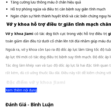
Tăng cường lưu thông máu ở chân hiệu quả
Hỗ trợ phòng ngừa và điều trị căn bệnh suy giãn tĩnh mạch
Ngăn chặn sự hình thành huyết khối và các biến chứng nguy h
Vớ y khoa hỗ trợ điều trị giãn tĩnh mạch chân
Vớ y khoa Jiami
có tác dụng tích cực trong việc hỗ trợ điều trị
g
toán giảm dần đều từ dưới cổ chân lên tới đùi nhằm giúp máu đư
Ngoài ra, vớ y khoa còn tạo ra độ dốc áp lực làm tăng tốc độ t
áp lực thì mới có tác dụng điều trị bệnh suy tĩnh mạch. Độ dốc áp
Tác dụng làm khép van và tạo độ dốc áp lực là hai đặc tính quan
rất kém, dù có uống thuốc lâu dài. Điều này rất dễ kiểm chứng v
Đặc điểm vớ y khoa Jiami
Xem thêm nội dung
- Đã được Cơ quan Quản lý thuốc và dược phẩm của Jiami ( Ý ) cấ
- Sản phẩm có tác dụng làm giảm đường kính các tĩnh mạch, kh
Đánh Giá - Bình Luận
phù.