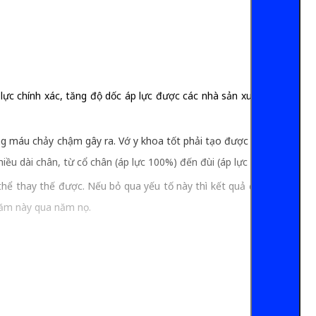
 lực chính xác, tăng độ dốc áp lực được các nhà sản xuất tính
òng máu chảy chậm gây ra. Vớ y khoa tốt phải tạo được độ dốc
iều dài chân, từ cổ chân (áp lực 100%) đến đùi (áp lực 40%).
hể thay thế được. Nếu bỏ qua yếu tố này thì kết quả điều trị
 năm này qua năm nọ.
n làm giảm hiện tượng nổi gân xanh ở chân, nặng chân, sưng