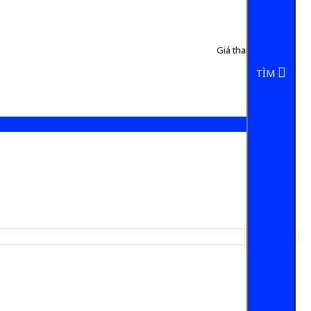
Giá tham khảo:
50 đ
5 đ/Chai
TÌM