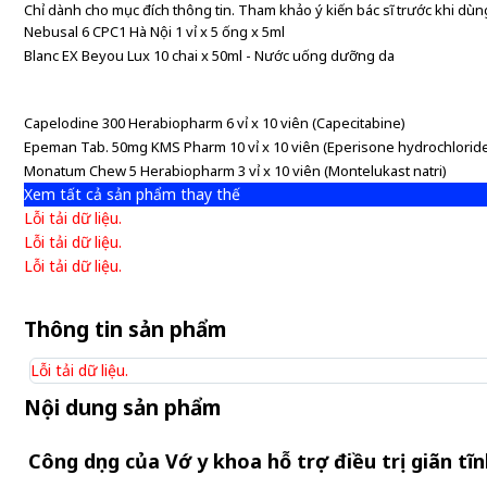
Chỉ dành cho mục đích thông tin. Tham khảo ý kiến bác sĩ trước khi dùng
Nebusal 6 CPC1 Hà Nội 1 vỉ x 5 ống x 5ml
Blanc EX Beyou Lux 10 chai x 50ml - Nước uống dưỡng da
Capelodine 300 Herabiopharm 6 vỉ x 10 viên (Capecitabine)
Epeman Tab. 50mg KMS Pharm 10 vỉ x 10 viên (Eperisone hydrochlorid
Monatum Chew 5 Herabiopharm 3 vỉ x 10 viên (Montelukast natri)
Xem tất cả sản phẩm thay thế
Lỗi tải dữ liệu.
Lỗi tải dữ liệu.
Lỗi tải dữ liệu.
Thông tin sản phẩm
Lỗi tải dữ liệu.
Nội dung sản phẩm
Công dụng của Vớ y khoa hỗ trợ điều trị giãn tĩ