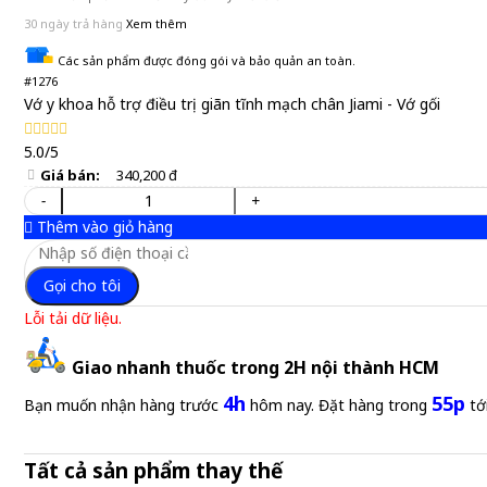
30 ngày trả hàng
Xem thêm
Các sản phẩm được đóng gói và bảo quản an toàn.
#1276
Vớ y khoa hỗ trợ điều trị giãn tĩnh mạch chân Jiami - Vớ gối
5.0/5
Giá bán:
340,200 đ
-
+
Thêm vào giỏ hàng
Gọi cho tôi
Lỗi tải dữ liệu.
Giao nhanh thuốc trong 2H nội thành HCM
4h
55p
Bạn muốn nhận hàng trước
hôm nay. Đặt hàng trong
tớ
Tất cả sản phẩm thay thế