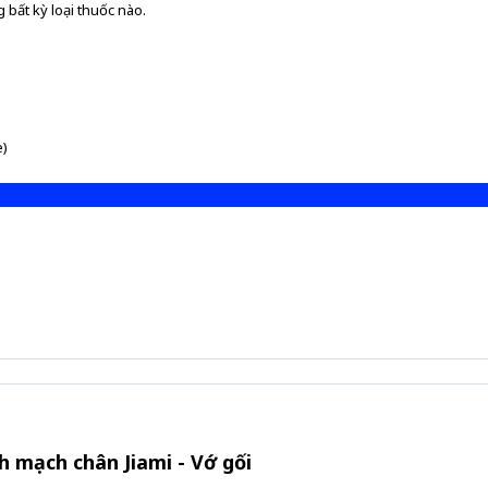
 bất kỳ loại thuốc nào.
e)
nh mạch chân Jiami - Vớ gối