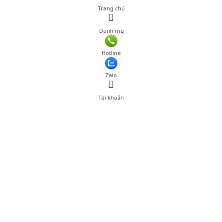
Trang chủ
Danh mục
Giá: 950,001 đ
Hotline
Thêm vào giỏ hàng
Zalo
Tài khoản
0