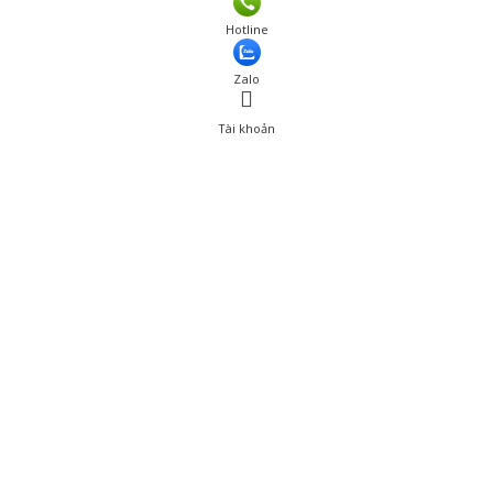
Giá: 1,130,000 đ
Hotline
Thêm vào giỏ hàng
Zalo
Tài khoản
0
Tài khoản