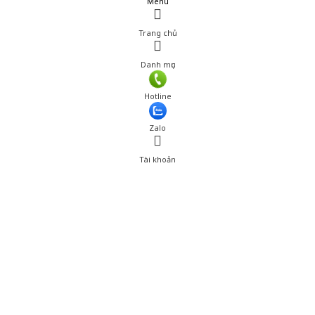
Menu
Trang chủ
Danh mục
Giá: 530,001 đ
Hotline
Thêm vào giỏ hàng
Zalo
Tài khoản