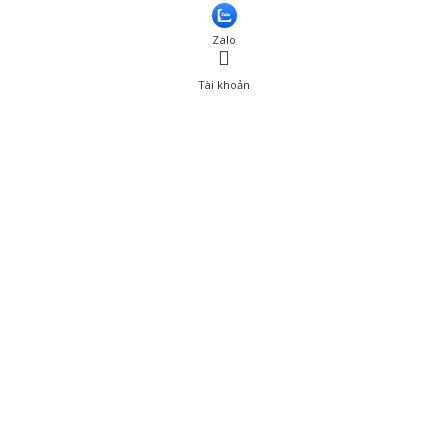
Thêm vào giỏ hàng
Zalo
Tài khoản
0
Tài khoản