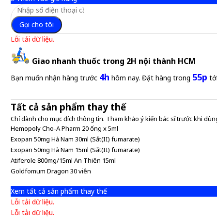
Gọi cho tôi
Lỗi tải dữ liệu.
Giao nhanh thuốc trong 2H nội thành HCM
4h
55p
Bạn muốn nhận hàng trước
hôm nay. Đặt hàng trong
tớ
Tất cả sản phẩm thay thế
Chỉ dành cho mục đích thông tin. Tham khảo ý kiến bác sĩ trước khi dùng
Hemopoly Cho-A Pharm 20 ống x 5ml
Exopan 50mg Hà Nam 30ml (Sắt(II) fumarate)
Exopan 50mg Hà Nam 15ml (Sắt(II) fumarate)
Atiferole 800mg/15ml An Thiên 15ml
Goldfomum Dragon 30 viên
Xem tất cả sản phẩm thay thế
Lỗi tải dữ liệu.
Lỗi tải dữ liệu.