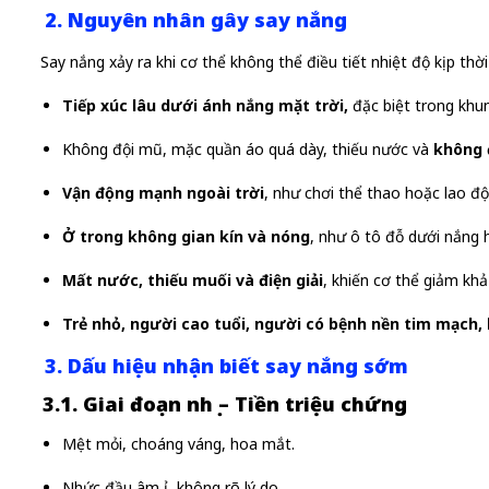
2. Nguyên nhân gây say nắng
Say nắng xảy ra khi cơ thể không thể điều tiết nhiệt độ kịp t
Tiếp xúc lâu dưới ánh nắng mặt trời,
đặc biệt trong khu
Không đội mũ, mặc quần áo quá dày, thiếu nước và
không đ
Vận động mạnh ngoài trời
, như chơi thể thao hoặc lao đ
Ở trong không gian kín và nóng
, như ô tô đỗ dưới nắng
Mất nước, thiếu muối và điện giải
, khiến cơ thể giảm kh
Trẻ nhỏ, người cao tuổi, người có bệnh nền tim mạch,
3. Dấu hiệu nhận biết say nắng sớm
3.1. Giai đoạn nhẹ – Tiền triệu chứng
Mệt mỏi, choáng váng, hoa mắt.
Nhức đầu âm ỉ, không rõ lý do.