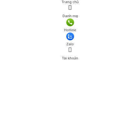
Trang chủ
Danh mục
Giá: 1,203,600 đ
Hotline
Thêm vào giỏ hàng
Zalo
Tài khoản
0
Tài khoản