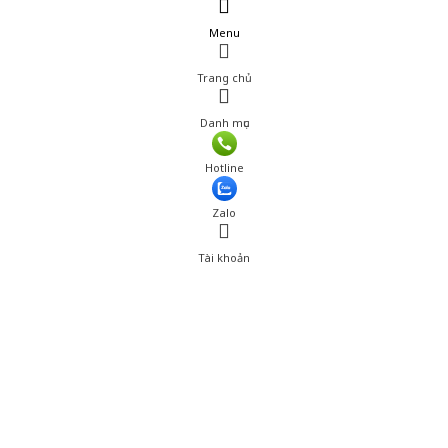
Menu
Trang chủ
Danh mục
Giá: 198,000 đ
Hotline
Thêm vào giỏ hàng
Zalo
Tài khoản