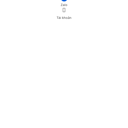
Zalo
Tài khoản
0
Tài khoản