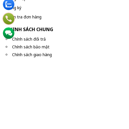
Đăng ký
Kiểm tra đơn hàng
CHINH SÁCH CHUNG
Chính sách đổi trả
Chính sách bảo mật
Chính sách giao hàng
NHÀ THUỐC MINH CHÂU
354 Nguyễn Văn Công, Phường Hạnh Thông (Phường 3, G
CSKH:
08 1900 8095 - 08 9939 1368 (VN)
CALL CENTER:
0818 55 66 68
(Call Center For Foreigner)
Email:
htnhathuocminhchau@gmail.com
Website:
www.nhathuocminhchau.com