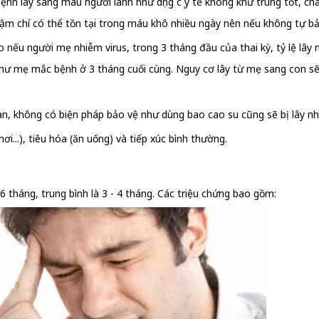
ệnh lây sang máu người lành như dụng cụ y tế không khử trùng tốt, c
ậm chí có thể tồn tại trong máu khô nhiều ngày nên nếu không tự bảo
o nếu người mẹ nhiễm virus, trong 3 tháng đầu của thai kỳ, tỷ lệ lây
như mẹ mắc bệnh ở 3 tháng cuối cùng. Nguy cơ lây từ mẹ sang con sẽ
toàn, không có biện pháp bảo vệ như dùng bao cao su cũng sẽ bị lây 
ơi...), tiêu hóa (ăn uống) và tiếp xúc bình thường.
 6 tháng, trung bình là 3 - 4 tháng. Các triệu chứng bao gồm: