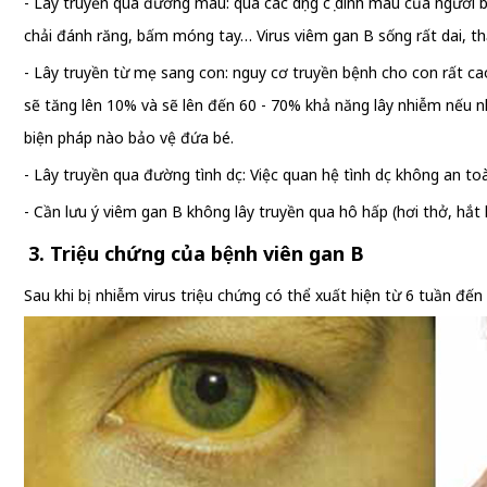
- Lây truyền qua đường máu: qua các dụng cụ dính máu của người b
chải đánh răng, bấm móng tay… Virus viêm gan B sống rất dai, th
- Lây truyền từ mẹ sang con: nguy cơ truyền bệnh cho con rất ca
sẽ tăng lên 10% và sẽ lên đến 60 - 70% khả năng lây nhiễm nếu 
biện pháp nào bảo vệ đứa bé.
- Lây truyền qua đường tình dục: Việc quan hệ tình dục không an 
- Cần lưu ý viêm gan B không lây truyền qua hô hấp (hơi thở, hắt h
3. Triệu chứng của bệnh viên gan B
Sau khi bị nhiễm virus triệu chứng có thể xuất hiện từ 6 tuần đến