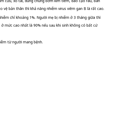
hâm cứu, xỏ tai, dùng chung bơm kim tiêm, dao cạo râu, bàn
 vệ bản thân thì khả năng nhiễm virus viêm gan B là rất cao.
 nhiễm chỉ khoảng 1%. Người mẹ bị nhiễm ở 3 tháng giữa thì
 ở mức cao nhất là 90% nếu sau khi sinh không có bất cứ
nhiễm từ người mang bệnh.