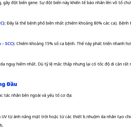
, gây đột biến gene. Sự đột biến này khiến tế bào nhân lên vô tổ chức
CC)
:
Đây là thể bệnh phổ biến nhất (chiếm khoảng 80% các ca). Bệnh t
 - SCC)
:
Chiếm khoảng 15% số ca bệnh. Thể này phát triển nhanh hơn
da nguy hiểm nhất. Dù tỷ lệ mắc thấp nhưng lại có tốc độ di căn rấ
ng Đầu
c tác nhân bên ngoài và yếu tố cơ địa:
 UV từ ánh nắng mặt trời hoặc từ các thiết bị nhuộm da nhân tạo chi
h.