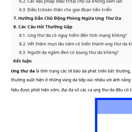
6.2. Các liệu pháp điều trị tại chỗ và không xâm lấn
6.3. Điều trị toàn thân cho giai đoạn tiến triển
7. Hướng Dẫn Chủ Động Phòng Ngừa Ung Thư Da
8. Các Câu Hỏi Thường Gặp
8.1. Ung thư da có nguy hiểm đến tính mạng không?
8.2. Vết thâm mụn lâu năm có biến thành ung thư da 
8.3. Người da ngăm đen có bị ung thư da không?
Kết luận
Ung thư da
là tình trạng các tế bào da phát triển bất thường
thường xuất hiện ở những vùng da tiếp xúc nhiều với ánh nắng m
Nếu được phát hiện sớm, đại đa số các ca ung thư da đều có t