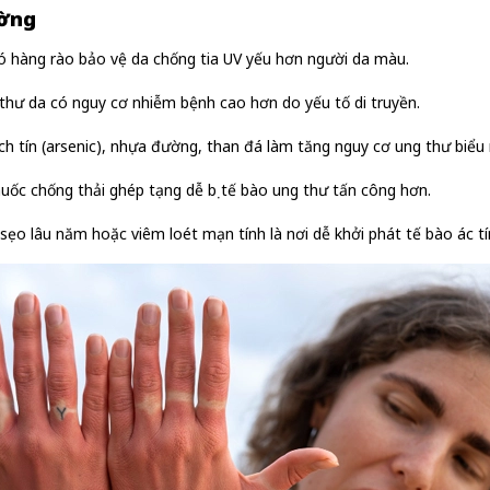
ường
có hàng rào bảo vệ da chống tia UV yếu hơn người da màu.
hư da có nguy cơ nhiễm bệnh cao hơn do yếu tố di truyền.
h tín (arsenic), nhựa đường, than đá làm tăng nguy cơ ung thư biểu
huốc chống thải ghép tạng dễ bị tế bào ung thư tấn công hơn.
sẹo lâu năm hoặc viêm loét mạn tính là nơi dễ khởi phát tế bào ác tí