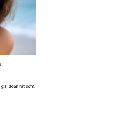
a
 giai đoạn rất sớm.