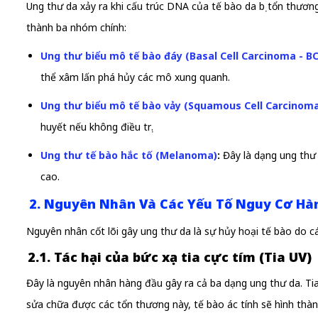
Ung thư da xảy ra khi cấu trúc DNA của tế bào da bị tổn thương
thành ba nhóm chính:
Ung thư biểu mô tế bào đáy (Basal Cell Carcinoma - B
thể xâm lấn phá hủy các mô xung quanh.
Ung thư biểu mô tế bào vảy (Squamous Cell Carcinoma
huyết nếu không điều trị.
Ung thư tế bào hắc tố (Melanoma)
:
Đây là dạng ung thư 
cao.
2. Nguyên Nhân Và Các Yếu Tố Nguy Cơ Hà
Nguyên nhân cốt lõi gây ung thư da là sự hủy hoại tế bào do cá
2.1. Tác hại của bức xạ tia cực tím (Tia UV)
Đây là nguyên nhân hàng đầu gây ra cả ba dạng ung thư da. Tia
sửa chữa được các tổn thương này, tế bào ác tính sẽ hình thàn