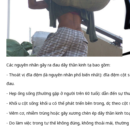
Các nguyên nhân gây ra đau dây thần kinh tọa bao gồm:
- Thoát vị đĩa đệm (là nguyên nhân phổ biến nhất): đĩa đệm cột số
đau.
- Hẹp ống sống (thường gặp ở người trên 60 tuổi): dẫn đến sự thu
- Khối u cột sống: khối u có thể phát triển bên trong, dọc theo cột
- Viêm cơ, nhiễm trùng hoặc gãy xương chèn ép dây thần kinh toạ
- Do làm việc trong tư thế không đúng, không thoải mái, thường 