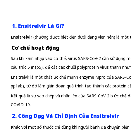
1. Ensitrelvir Là Gì?
Ensitrelvir
(thường được biết đến dưới dạng viên nén) là một 
Cơ chế hoạt động
Sau khi xâm nhập vào cơ thể, virus SARS-CoV-2 cần sử dụng mộ
cấu trúc 5 (nsp5), để cắt các chuỗi polyprotein virus thành nhữ
Ensitrelvir là một chất ức chế mạnh enzyme Mpro của SARS-CoV-2
pp1ab), từ đó làm gián đoạn quá trình tạo thành các protein cầ
Kết quả là sự sao chép và nhân lên của SARS-CoV-2 bị ức chế đá
COVID-19.
2. Công Dụng Và Chỉ Định Của Ensitrelvir
Khác với một số thuốc chỉ dùng khi người bệnh đã chuyển biến n