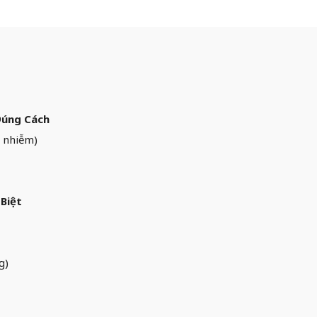
Đúng Cách
i nhiễm)
Biệt
g)