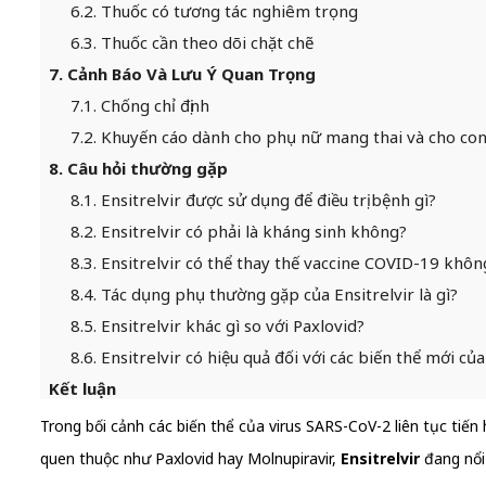
6.2. Thuốc có tương tác nghiêm trọng
6.3. Thuốc cần theo dõi chặt chẽ
7. Cảnh Báo Và Lưu Ý Quan Trọng
7.1. Chống chỉ định
7.2. Khuyến cáo dành cho phụ nữ mang thai và cho co
8. Câu hỏi thường gặp
8.1. Ensitrelvir được sử dụng để điều trị bệnh gì?
8.2. Ensitrelvir có phải là kháng sinh không?
8.3. Ensitrelvir có thể thay thế vaccine COVID-19 khôn
8.4. Tác dụng phụ thường gặp của Ensitrelvir là gì?
8.5. Ensitrelvir khác gì so với Paxlovid?
8.6. Ensitrelvir có hiệu quả đối với các biến thể mới 
Kết luận
Trong bối cảnh các biến thể của virus SARS-CoV-2 liên tục tiến
quen thuộc như Paxlovid hay Molnupiravir,
Ensitrelvir
đang nổi