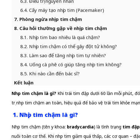
6.3. Điều trị nguyên nhân
6.4. Cấy máy tạo nhịp tim (Pacemaker)
7. Phòng ngừa nhịp tim chậm
8. Câu hỏi thường gặp về nhịp tim chậm
8.1. Nhịp tim bao nhiêu là quá chậm?
8.2. Nhịp tim chậm có thể gây đột tử không?
8.3. Làm sao để tăng nhịp tim tự nhiên?
8.4. Uống cà phê có giúp tăng nhịp tim không?
8.5. Khi nào cần đến bác sĩ?
Kết luận
Nhịp tim chậm là gì?
Khi trái tim đập dưới 60 lần mỗi phút, đ
trị nhịp tim chậm an toàn, hiệu quả để bảo vệ trái tim khỏe mạn
1. Nhịp tim chậm là gì?
Nhịp tim chậm (tên y khoa:
bradycardia
) là tình trạng
tim đập
nuôi toàn cơ thể. Khi nhịp tim giảm quá thấp, các cơ quan – đặc