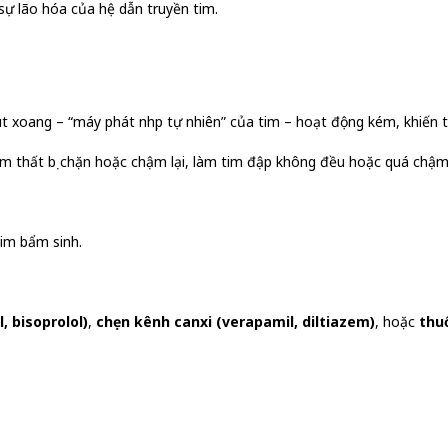
 sự lão hóa của hệ dẫn truyền tim.
út xoang – “máy phát nhịp tự nhiên” của tim – hoạt động kém, khiến
tâm thất bị chặn hoặc chậm lại, làm tim đập không đều hoặc quá chậm
im bẩm sinh.
, bisoprolol)
,
chẹn kênh canxi (verapamil, diltiazem)
, hoặc
thu