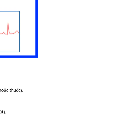
hoặc thuốc).
út).